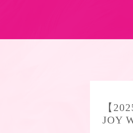
【20
JOY W