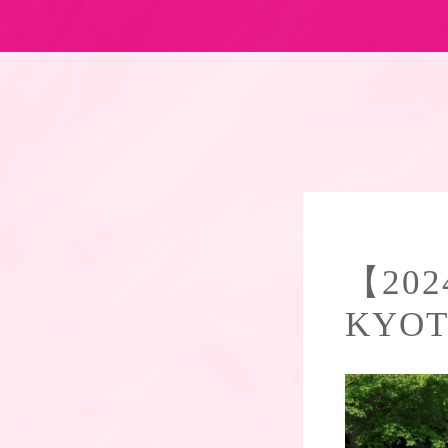
【20
KYOTO