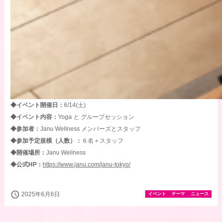
◆イベント開催日：
6/14(土)
◆イベント内容：
Yoga と グループセッション
◆参加者：
Janu Wellness メンバーズとスタッフ
◆参加予定規模（人数）：
６名＋スタッフ
◆開催場所：
Janu Wellness
◆公式HP：
https://www.janu.com/janu-tokyo/
schedule
2025年6月6日
イベント
テーマ
ニュース