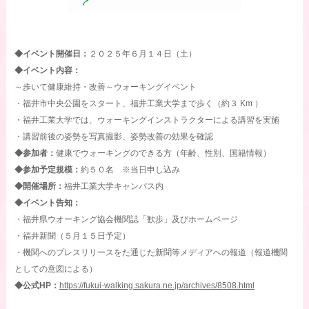
◆イベント開催日：
２０２５年６月１４日（土）
◆イベント内容：
～歩いて健康維持・改善～ウォーキングイベント
・福井市中央公園をスタート、福井工業大学まで歩く（約３ Km ）
・福井工業大学では、ウォーキングインストラクターによる講習を実施
・講習前後の姿勢を写真撮影、姿勢改善の効果を確認
◆参加者：
健康でウォーキングのできる方（年齢、性別、国籍情報）
◆参加予定規模：
約５０名 ※当日申し込み
◆開催場所：
福井工業大学キャンパス内
◆イベント告知：
・福井県ウオーキング協会機関誌「歓歩」及びホームページ
・福井新聞（５月１５日予定）
・機関へのプレスリリースをた通じた新聞等メディアへの報道（報道機関
としての意図による）
◆公式HP：
https://fukui-walking.sakura.ne.jp/archives/8508.html