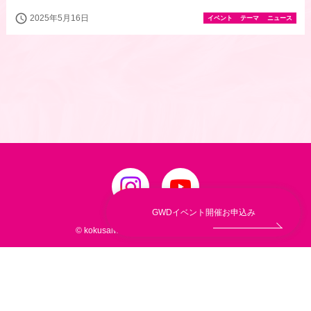
schedule
2025年5月16日
イベント
テーマ
ニュース
GWDイベント開催お申込み
© kokusaiwellness.jp. All Rights Reserved.