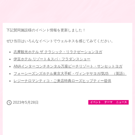
下記賛同施設様のイベント情報を更新しました！
ぜひ当日はいろんなイベントでウェルネスを感じてみてください。
志摩観光ホテル ザ クラシック・リラクゼーションヨガ
伊豆ホテル リゾート＆スパ・フラダンスショー
ANAインターコンチネンタル万座ビーチリゾート・サンセットヨガ
フォーシーズンズホテル東京大手町・ヴィンヤサヨガ/気功 （英語）
レジーナロマンティコ・ご来店特典ローズヒップティー提供
schedule
2023年5月28日
イベント
テーマ
ニュース